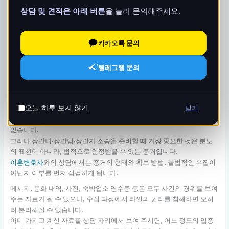
소송, 이혼변호사와 진
상담 및 견적은 아래 버튼
을 눌러 문의해주세요.
행 순서부터 점검하기
카카오톡 문의
글쓴이
admin
/
2026-01-12
텔레그램 문의
상간녀·상간남·상간자 소송, 이혼변호사와 진행 순서부터 점검하기
감정보다 먼저 확인해야 할 증거와 기준
오늘 하루 보지 않기
닫기
배우자의 외도 사실을 알게 되면, 누구나 감정적으로 크게 흔들릴 수밖에
없습니다.
그러나 상간녀·상간남·상간자 소송을 준비할 때 가장 중요한 것은 분노
의 표현이 아니라, 법적으로 인정받을 수 있는 증거입니다.
이혼변호사
와의 상담에서는 증거의 형태와 확보 방법, 불법적인 수집이
아닌지 여부를 먼저 점검하게 됩니다.
메시지, 통화 내역, 사진, 숙박업소 영수증 등은 모두 사건의 경위를 보여
주는 자료가 될 수 있으나, 수집 과정에서 타인의 권리를 침해하면 오히
려 불리해질 수 있습니다.
이미 가지고 계신 자료를 상담 자리에서 보여 주시면, 어느 정도의 입증