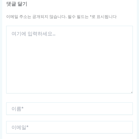
댓글 달기
이메일 주소는 공개되지 않습니다.
필수 필드는
*
로 표시됩니다
여
기
에
입
력
하
세
요...
이
름
*
이
메
일