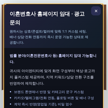
콘
MAI
텐
✕
MEN
이혼변호사 홈페이지 임대 · 광고
츠
로
문의
건
너
원하시는 상호/콘셉트/컬러에 맞춰 1:1 커스텀 세팅.
뛰
배너·상담·전화 연동까지 즉시 운영 가능한 상태로 제
기
공합니다.
법률 분야(이혼전문변호사 등) 홈페이지 임대 가능합니
다.
귀사의 아이덴티티에 맞게 화면 구성부터 색상·로고까
지 풀커스텀 제공하며, 지역 키워드/상담 전환 구조를
반영하여 제작합니다.
브랜드 톤앤매너 반영 및 카테고리 문구 커스텀
상간녀·상간남·상간자
카카오/텔레그램/전화 연동, 플로팅 버튼 및 배너 구성
계약 즉시 반영(영업일 기준), 비밀 엄수