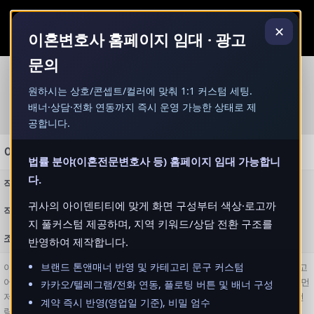
콘
MAI
텐
✕
MEN
이혼변호사 홈페이지 임대 · 광고
츠
로
문의
건
너
법률서비스 안내
원하시는 상호/콘셉트/컬러에 맞춰 1:1 커스텀 세팅.
뛰
배너·상담·전화 연동까지 즉시 운영 가능한 상태로 제
기
공합니다.
이혼소송과 상간남소송이 함께 얽힌 케이스
법률 분야(이혼전문변호사 등) 홈페이지 임대 가능합니
다.
작성자
admin
귀사의 아이덴티티에 맞게 화면 구성부터 색상·로고까
작성일
2025-11-17 17:53
지 풀커스텀 제공하며, 지역 키워드/상담 전환 구조를
조회
164
반영하여 제작합니다.
브랜드 톤앤매너 반영 및 카테고리 문구 커스텀
이혼소송이랑 상간남소송이 한꺼번에 겹쳐버리면 머릿속이 정말 복잡해지고
어디부터 정리해야 할지 막막할 수밖에 없죠. 그래서 저희는 사건의 흐름을 먼
카카오/텔레그램/전화 연동, 플로팅 버튼 및 배너 구성
저 시간순으로 정리하고, 재산·위자료·양육 문제까지 한 번에 묶어서 어떤 전
계약 즉시 반영(영업일 기준), 비밀 엄수
략이 현실적으로 가장 유리한지 함께 짚어드립니다.