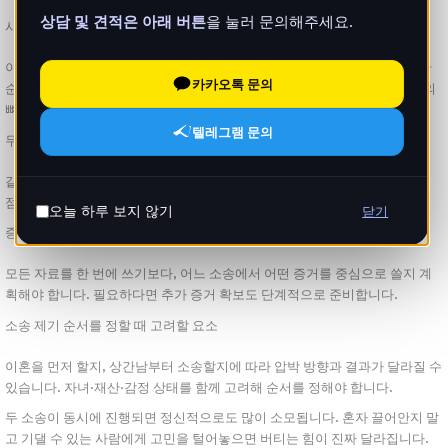
상담 및 견적은 아래 버튼
을 눌러 문의해주세요.
사건 타임라인부터 정리하기
이혼소송과 상간남소송이 함께 얽혔다면 언제부터 어떤 일이 있었는지 시간
카카오톡 문의
순으로 정리하는 것이 우선입니다. 이혼전문변호사의 이 연표가 소송 전략의
뼈대가 됩니다.
텔레그램 문의
두 소송에서 공통으로 쓰이는 쟁점 파악하기
같은 사실관계가 두 소송에서 서로 다르게 해석될 수 있습니다. 부정행위 시
점, 별거 여부, 파탄 책임 등을 공통 쟁점으로 정리해 두는 것이 좋습니다.
오늘 하루 보지 않기
닫기
증거를 어떻게 나누고 활용할지 전략 세우기
모든 자료를 한 번에 쓰기보다, 어느 소송에서 어떤 증거를 중심으로 쓸지 계
획해야 합니다. 필요하다면 추가 증거 확보도 단계적으로 준비합니다.
소송 제기 순서를 정할 때 고려할 요소
이혼을 먼저 할지, 상간남부터 소송할지에 따라 압박 방향과 결과가 달라질 수
있습니다. 자녀·재산·감정 상태를 함께 고려해 순서를 정해야 합니다.
두 소송이 동시에 진행되면 정신적으로도 많이 소모됩니다. 혼자 끌어안지 말
고 기댈 수 있는 사람에게 고민을 털어놓으면 버티는 힘이 진짜 달라집니다.