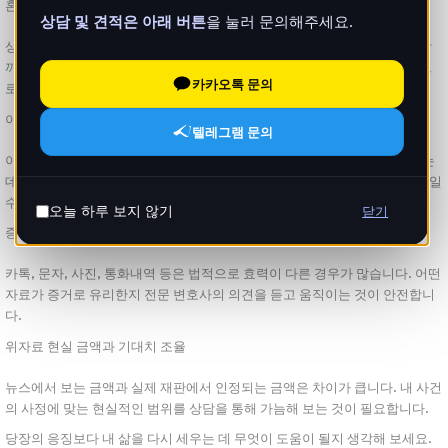
혼자 감당하기 힘든 감정부터 정리하기
상담 및 견적은 아래 버튼
을 눌러 문의해주세요.
상간녀위자료소송은 분노와 상처가 크기 때문에 혼자 끌어안고 있으면 일상
까지 무너질 수 있습니다. 감정을 정리할 수 있는 창구를 하나 만드는 것만으
카카오톡 문의
로도 부담이 줄어듭니다.
이혼상담과 상간녀 문제를 함께 해야 하는 이유
텔레그램 문의
이혼을 고민한다면 상간녀 문제까지 함께 털어놓는 것이 전체 전략을 세우는
데 유리합니다. 위자료 청구 방향과 이혼 여부를 동시에 고려해야 손해를 줄일
수 있습니다.
오늘 하루 보지 않기
닫기
증거 수집의 기본
카톡, 문자, 사진, 통화내역 등은 법적으로 효력이 다른 경우가 많습니다. 어떤
자료가 증거로 유리한지 전문 변호사의 의견을 듣고 움직이는 것이 안전합니
다.
위자료 현실 금액과 기대치 조율
뉴스에서 보는 금액과 실제 재판에서 인정되는 금액은 차이가 큽니다. 내 사건
의 사정에 맞는 현실적인 범위를 상담을 통해 가늠해 보는 것이 필요합니다.
당장의 응징보다 내 삶을 다시 세우는 데 무엇이 도움이 될지 생각해 보세요.