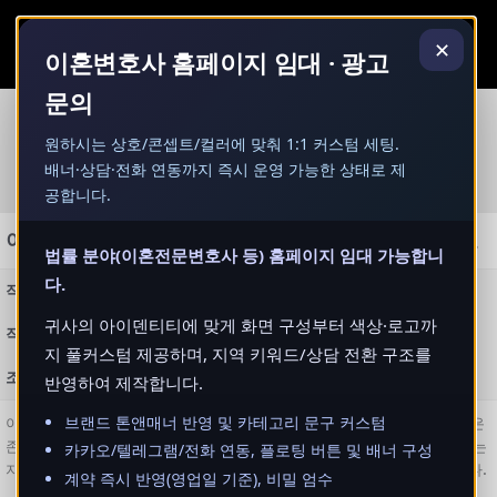
콘
MAI
텐
✕
MEN
이혼변호사 홈페이지 임대 · 광고
츠
로
문의
건
너
법률서비스 안내
원하시는 상호/콘셉트/컬러에 맞춰 1:1 커스텀 세팅.
뛰
배너·상담·전화 연동까지 즉시 운영 가능한 상태로 제
기
공합니다.
이혼상담 전 상간녀위자료소송, 혼자 고민하지 마세요
법률 분야(이혼전문변호사 등) 홈페이지 임대 가능합니
다.
작성자
admin
귀사의 아이덴티티에 맞게 화면 구성부터 색상·로고까
작성일
2025-11-17 17:47
지 풀커스텀 제공하며, 지역 키워드/상담 전환 구조를
조회
171
반영하여 제작합니다.
브랜드 톤앤매너 반영 및 카테고리 문구 커스텀
이혼상담을 앞두고 상간녀위자료소송까지 혼자 끙끙 앓고 계신가요? 감정은
존중하되 법적으로 무엇을 준비해야 하는지, 어떤 증거가 실제로 도움이 되는
카카오/텔레그램/전화 연동, 플로팅 버튼 및 배너 구성
지 차분히 짚어드리고 상황에 맞는 현실적인 대응 전략을 함께 찾아드립니다.
계약 즉시 반영(영업일 기준), 비밀 엄수